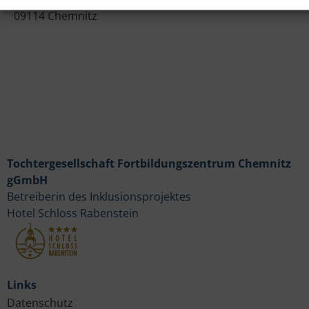
09114 Chemnitz
Tochtergesellschaft Fortbildungszentrum Chemnitz
gGmbH
Betreiberin des Inklusionsprojektes
Hotel Schloss Rabenstein
Links
Datenschutz