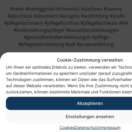
#heim #heimggmbh #chemnitz #sachsen #saxony
#abschluss #absolvent #ezugnis #ausbildung #azubi
#pflegefachmann #pflegefachfrau #pflegefachleute #ihk
#heilerziehungspfleger #sozialdienstleistungen
#gesundheitsdienstleistungen #pflege
#pflegedienstleitung #pdl #praxisanleitung
Cookie-Zustimmung verwalten
Um Ihnen ein optimales Erlebnis zu bieten, verwenden wir Techno
um Geräteinformationen zu speichern und/oder darauf zuzugreif
Technologien zustimmen, können wir Daten wie das Surfverhalten
auf dieser Website verarbeiten. Wenn Sie Ihre Zustimmung nicht e
zurückziehen, können bestimmte Merkmale und Funktionen beein
Akzeptieren
Anschrift
Einstellungen ansehen
Heim gemeinnützige GmbH
Cookies
Datenschutz
Impressum
Lichtenauer Weg 1