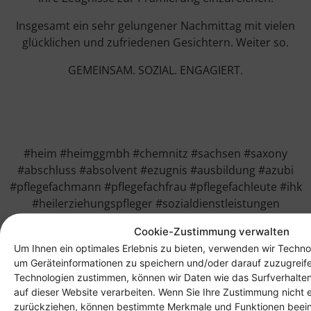
Insgesamt ein sehr gelungener Nachmittag mit vielen
glücklichen und zufriedenen Gesichtern. Weiter so.
GEMEINSAM. SOZIAL. ENGAGIERT.
#heim #heimggmbh #chemnitz #sachsen #saxony
#abschluss #absolvent #ezugnis #ausbildung #azubi
#pflegefachmann #pflegefachfrau #pflegefachleute #ihk
#heilerziehungspfleger #sozialdienstleistungen
#gesundheitsdienstleistungen #pflege
Cookie-Zustimmung verwalten
#pflegedienstleitung #pdl #praxisanleitung
Um Ihnen ein optimales Erlebnis zu bieten, verwenden wir Techno
um Geräteinformationen zu speichern und/oder darauf zuzugreif
Technologien zustimmen, können wir Daten wie das Surfverhalten
auf dieser Website verarbeiten. Wenn Sie Ihre Zustimmung nicht e
zurückziehen, können bestimmte Merkmale und Funktionen beein