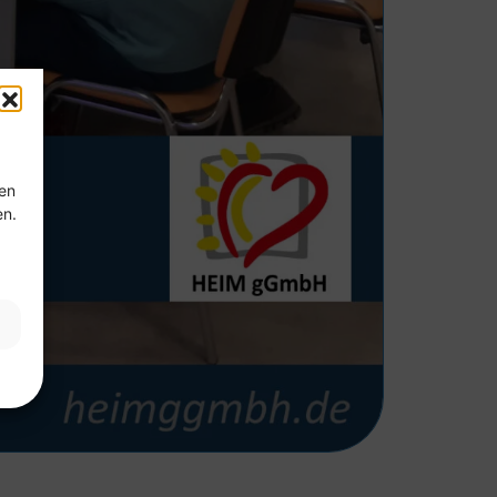
ten
en.