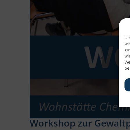
Um
wi
zu
wi
We
be
Workshop zur Gewaltp