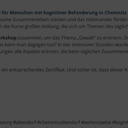
 für Menschen mit kognitiver Behinderung in Chemnitz 
nsame Zusammenleben stärken und das miteinander fördern
h die Kurse großen Anklang, die sich um Themen des täglic
rkshop
zusammen, um das Thema „Gewalt“ zu erörtern. Dr
s kann man dagegen tun? In vier intensiven Stunden wurde
htungen alle Aspekte erörtert, die beim täglichen Zusamme
in entsprechendes Zertifikat. Und sicher ist, dass dieser 
ony #altendorf #chemnitzaltendorf #wohnstaette #kognit