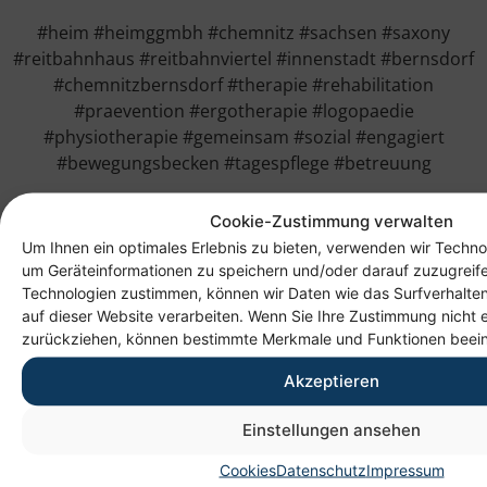
#heim #heimggmbh #chemnitz #sachsen #saxony
#reitbahnhaus #reitbahnviertel #innenstadt #bernsdorf
#chemnitzbernsdorf #therapie #rehabilitation
#praevention #ergotherapie #logopaedie
#physiotherapie #gemeinsam #sozial #engagiert
#bewegungsbecken #tagespflege #betreuung
Cookie-Zustimmung verwalten
Um Ihnen ein optimales Erlebnis zu bieten, verwenden wir Techno
um Geräteinformationen zu speichern und/oder darauf zuzugreif
Technologien zustimmen, können wir Daten wie das Surfverhalten
auf dieser Website verarbeiten. Wenn Sie Ihre Zustimmung nicht e
zurückziehen, können bestimmte Merkmale und Funktionen beein
Akzeptieren
Anschrift
Einstellungen ansehen
Heim gemeinnützige GmbH
Cookies
Datenschutz
Impressum
Lichtenauer Weg 1