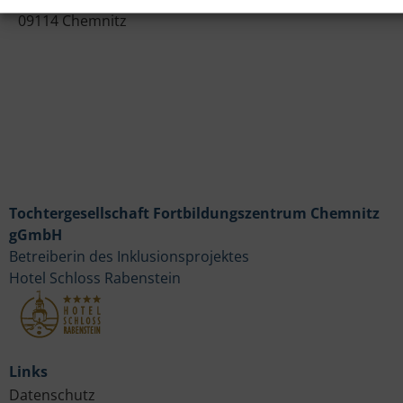
09114 Chemnitz
Tochtergesellschaft Fortbildungszentrum Chemnitz
gGmbH
Betreiberin des Inklusionsprojektes
Hotel Schloss Rabenstein
Links
Datenschutz