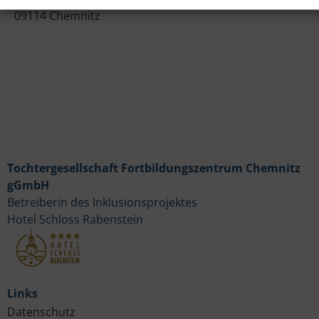
09114 Chemnitz
Tochtergesellschaft Fortbildungszentrum Chemnitz
gGmbH
Betreiberin des Inklusionsprojektes
Hotel Schloss Rabenstein
Links
Datenschutz