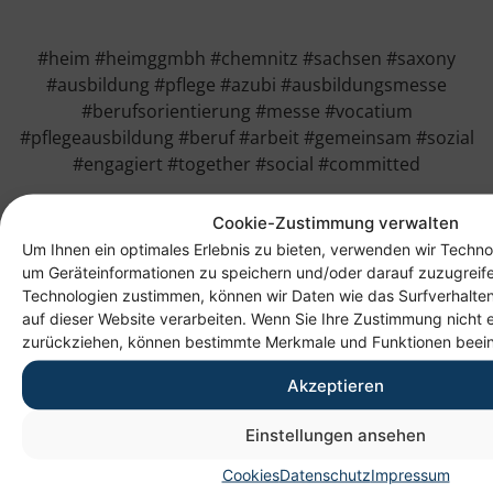
#heim #heimggmbh #chemnitz #sachsen #saxony
#ausbildung #pflege #azubi #ausbildungsmesse
#berufsorientierung #messe #vocatium
#pflegeausbildung #beruf #arbeit #gemeinsam #sozial
#engagiert #together #social #committed
Cookie-Zustimmung verwalten
Um Ihnen ein optimales Erlebnis zu bieten, verwenden wir Techno
um Geräteinformationen zu speichern und/oder darauf zuzugreif
Technologien zustimmen, können wir Daten wie das Surfverhalten
auf dieser Website verarbeiten. Wenn Sie Ihre Zustimmung nicht e
zurückziehen, können bestimmte Merkmale und Funktionen beein
Akzeptieren
Anschrift
Einstellungen ansehen
Heim gemeinnützige GmbH
Cookies
Datenschutz
Impressum
Lichtenauer Weg 1