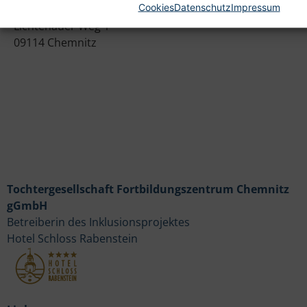
Cookies
Datenschutz
Impressum
Heim gemeinnützige GmbH
Lichtenauer Weg 1
09114 Chemnitz
Tochtergesellschaft Fortbildungszentrum Chemnitz
gGmbH
Betreiberin des Inklusionsprojektes
Hotel Schloss Rabenstein