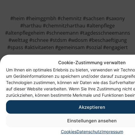
#heim #heimggmbh #chemnitz #sachsen #saxony
#harthau #chemnitzharthau #altenpflege
#altenpflegeheim #schneemann #tagdesschneemanns
#welttag #schnee #stdsm #wdosm #beschaeftigung
#spass #aktivitaeten #gemeinsam #sozial #engagiert
Cookie-Zustimmung verwalten
Um Ihnen ein optimales Erlebnis zu bieten, verwenden wir Techno
um Geräteinformationen zu speichern und/oder darauf zuzugreif
Technologien zustimmen, können wir Daten wie das Surfverhalten
auf dieser Website verarbeiten. Wenn Sie Ihre Zustimmung nicht e
zurückziehen, können bestimmte Merkmale und Funktionen beein
Akzeptieren
Anschrift
Einstellungen ansehen
Heim gemeinnützige GmbH
Cookies
Datenschutz
Impressum