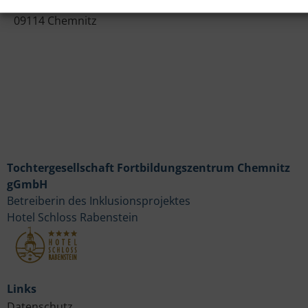
Lichtenauer Weg 1
09114 Chemnitz
Tochtergesellschaft Fortbildungszentrum Chemnitz
gGmbH
Betreiberin des Inklusionsprojektes
Hotel Schloss Rabenstein
Links
Datenschutz