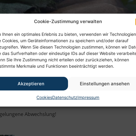
Cookie-Zustimmung verwalten
 Ihnen ein optimales Erlebnis zu bieten, verwenden wir Technologien
egeheim Harthau
e Cookies, um Geräteinformationen zu speichern und/oder darauf
zugreifen. Wenn Sie diesen Technologien zustimmen, können wir Da
e das Surfverhalten oder eindeutige IDs auf dieser Website verarbeit
nn Sie Ihre Zustimmung nicht erteilen oder zurückziehen, können
üchtig erwartet, fand im
Altenpflegeheim in Harthau
das all
stimmte Merkmale und Funktionen beeinträchtigt werden.
, Rose´- und Weißweine verkostet werden. Da tauchten auc
besonders wertvollen Weinflasche auf, die angeregt ausge
Akzeptieren
Einstellungen ansehen
er Wein, gereicht mit Käse und Obst, bei, sondern auch da
Cookies
Datenschutz
Impressum
e gelungene Abwechslung!