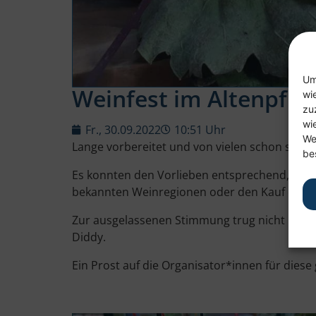
Um
Weinfest im Altenpfl
wi
zu
wi
Fr., 30.09.2022
10:51 Uhr
We
Lange vorbereitet und von vielen schon sehns
be
Es konnten den Vorlieben entsprechend, Rot-
bekannten Weinregionen oder den Kauf einer 
Zur ausgelassenen Stimmung trug nicht nur d
Diddy.
Ein Prost auf die Organisator*innen für dies