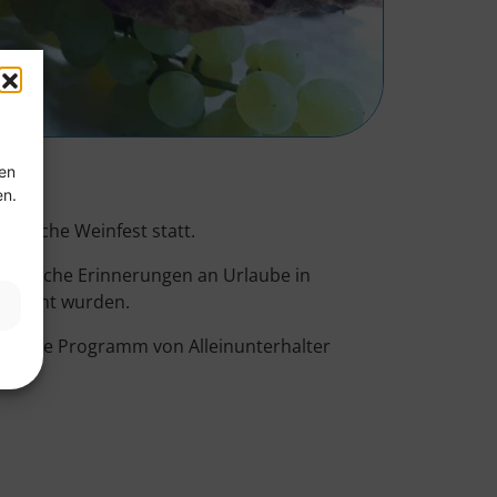
ten
en.
jährliche Weinfest statt.
h manche Erinnerungen an Urlaube in
tauscht wurden.
s bunte Programm von Alleinunterhalter