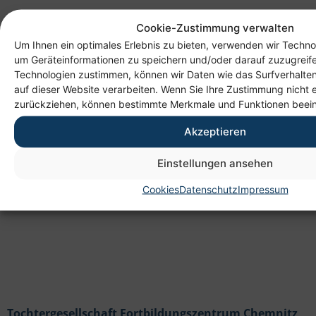
Cookie-Zustimmung verwalten
Um Ihnen ein optimales Erlebnis zu bieten, verwenden wir Techno
um Geräteinformationen zu speichern und/oder darauf zuzugreif
Technologien zustimmen, können wir Daten wie das Surfverhalten
auf dieser Website verarbeiten. Wenn Sie Ihre Zustimmung nicht e
Anschrift
zurückziehen, können bestimmte Merkmale und Funktionen beein
Heim gemeinnützige GmbH
Akzeptieren
Lichtenauer Weg 1
09114 Chemnitz
Einstellungen ansehen
Cookies
Datenschutz
Impressum
Tochtergesellschaft Fortbildungszentrum Chemnitz