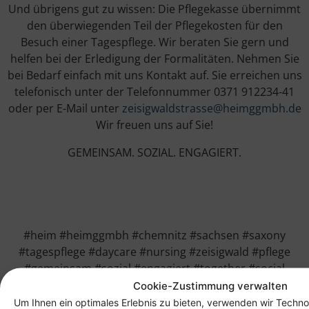
Und übrigens gut zu wissen: Die Pflegekasse übernimmt
den überwiegenden Teil der Pflegekosten für den
Besuch einer Tagespflege. Wir beraten Sie gern und
helfen bei der Erledigung der Formalitäten. Nehmen Sie
bei Bedarf einfach mit uns Kontakt auf. Sie erreichen uns
telefonisch unter der Telefonnummer 0371 912234-41
oder per E-Mail unter
zeisigwaldstrasse@heimggmbh.de
Wir freuen uns auf Sie!
GEMEINSAM. SOZIAL. ENGAGIERT.
#heim #heimggmbh #chemnitz #sachsen #saxony
#tagespflege #daycare #nursing #zeisigwald #pflege
#gemeinsam #sozial #engagiert #together #social
#committed #kreativangebote #sportangebote
Cookie-Zustimmung verwalten
#pflegekosten #pflegekasse #fusspflege #friseur
Um Ihnen ein optimales Erlebnis zu bieten, verwenden wir Techno