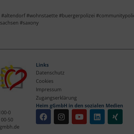
altendorf #wohnstaette #buergerpolizei #communitypolice
#sachsen #saxony
Links
Datenschutz
Cookies
Impressum
Zugangserklärung
Heim gGmbH in den sozialen Medien
100-0
100-50
gmbh.de