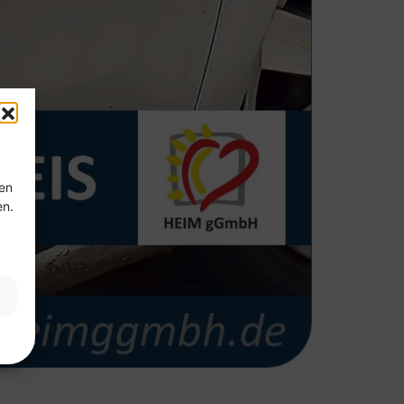
ten
en.