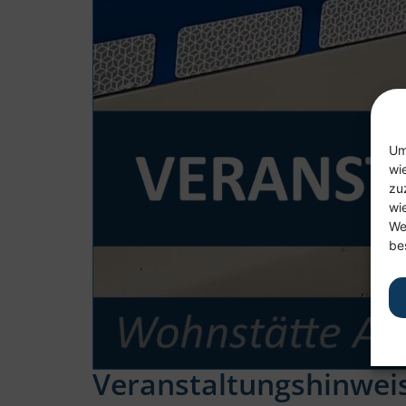
Um
wi
zu
wi
We
be
Veranstaltungshinwei