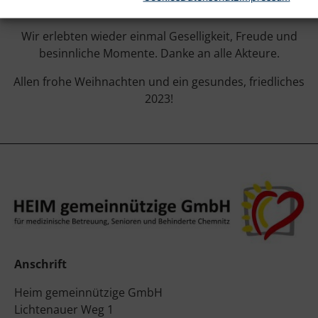
wurde andächtig gelauscht oder fröhlich mitgesungen.
Wir erlebten wieder einmal Geselligkeit, Freude und
besinnliche Momente. Danke an alle Akteure.
Allen frohe Weihnachten und ein gesundes, friedliches
2023!
Anschrift
Heim gemeinnützige GmbH
Lichtenauer Weg 1