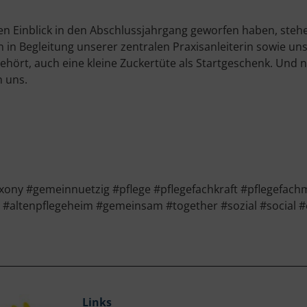
en Einblick in den Abschlussjahrgang geworfen haben, steh
 in Begleitung unserer zentralen Praxisanleiterin sowie un
 gehört, auch eine kleine Zuckertüte als Startgeschenk. Und 
 uns.
y #gemeinnuetzig #pflege #pflegefachkraft #pflegefachm
e #altenpflegeheim #gemeinsam #together #sozial #social 
Links