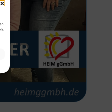
ten
en.