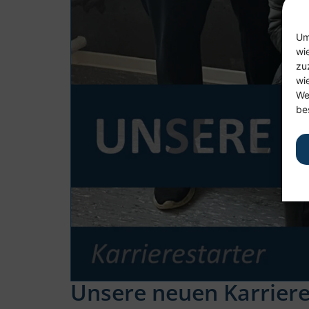
Um
wi
zu
wi
We
be
Unsere neuen Karriere