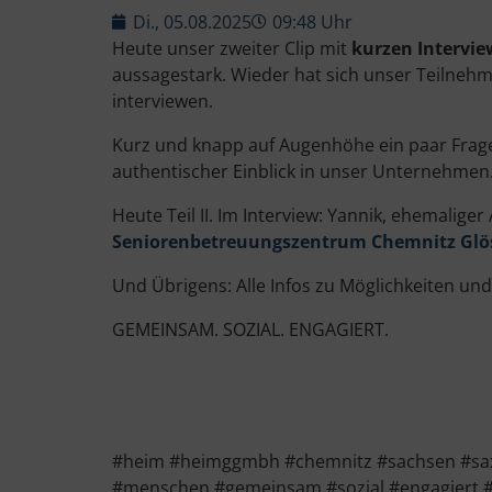
Di., 05.08.2025
09:48 Uhr
Heute unser zweiter Clip mit
kurzen Intervi
aussagestark. Wieder hat sich unser Teilneh
interviewen.
Kurz und knapp auf Augenhöhe ein paar Fragen
authentischer Einblick in unser Unternehmen
Heute Teil II. Im Interview: Yannik, ehemalige
Seniorenbetreuungszentrum Chemnitz Glö
Und Übrigens: Alle Infos zu Möglichkeiten u
GEMEINSAM. SOZIAL. ENGAGIERT.
#heim #heimggmbh #chemnitz #sachsen #saxon
#menschen #gemeinsam #sozial #engagiert 