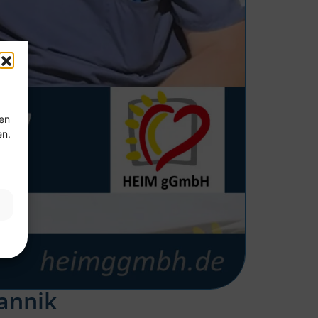
ten
en.
annik