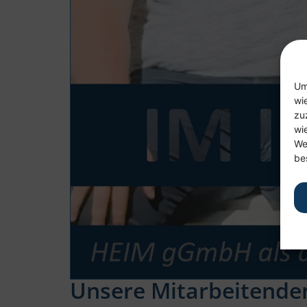
Um
wi
zu
wi
We
be
Unsere Mitarbeitenden