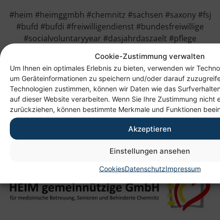
#heim #heimggmbh #chemnitz #sachsen #saxony #fsj
#bufd #bufdi #freiwilligendienst #bundesfreiwillige
#socialvoluntaryyear #dasjahrdaszaelt #pflege
#betreeung #care #appplication #bewerbung
Cookie-Zustimmung verwalten
#gemeinsam #sozial #engagiert #together #social
Um Ihnen ein optimales Erlebnis zu bieten, verwenden wir Techno
#commited
um Geräteinformationen zu speichern und/oder darauf zuzugreif
Technologien zustimmen, können wir Daten wie das Surfverhalten
auf dieser Website verarbeiten. Wenn Sie Ihre Zustimmung nicht e
zurückziehen, können bestimmte Merkmale und Funktionen beein
Akzeptieren
Einstellungen ansehen
Cookies
Datenschutz
Impressum