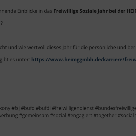
annende Einblicke in das
Freiwillige Soziale Jahr bei der
s?
cht und wie wertvoll dieses Jahr für die persönliche und ber
gibt es unter:
https://www.heimggmbh.de/karriere/freiwi
 #fsj #bufd #bufdi #freiwilligendienst #bundesfreiwillige
werbung #gemeinsam #sozial #engagiert #together #socia