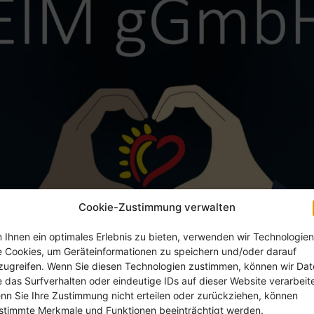
Cookie-Zustimmung verwalten
 Ihnen ein optimales Erlebnis zu bieten, verwenden wir Technologien
e Cookies, um Geräteinformationen zu speichern und/oder darauf
zugreifen. Wenn Sie diesen Technologien zustimmen, können wir Da
e das Surfverhalten oder eindeutige IDs auf dieser Website verarbeit
nstler im Interview – Sam
nn Sie Ihre Zustimmung nicht erteilen oder zurückziehen, können
stimmte Merkmale und Funktionen beeinträchtigt werden.