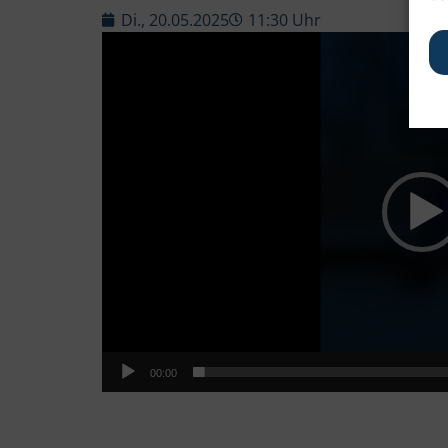
Di., 20.05.2025
11:30 Uhr
Video-
Player
00:00