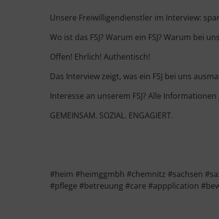
Unsere Freiwilligendienstler im Interview: sp
Wo ist das FSJ? Warum ein FSJ? Warum bei un
Offen! Ehrlich! Authentisch!
Das Interview zeigt, was ein FSJ bei uns ausma
Interesse an unserem FSJ? Alle Informationen 
GEMEINSAM. SOZIAL. ENGAGIERT.
#heim #heimggmbh #chemnitz #sachsen #saxony
#pflege #betreuung #care #appplication #be