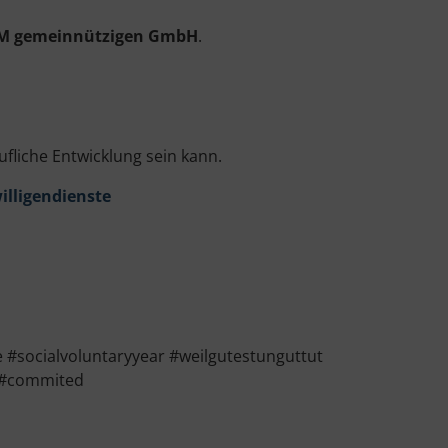
 HEIM gemeinnützigen GmbH
.
ufliche Entwicklung sein kann.
lligendienste
 #socialvoluntaryyear #weilgutestunguttut
l #commited