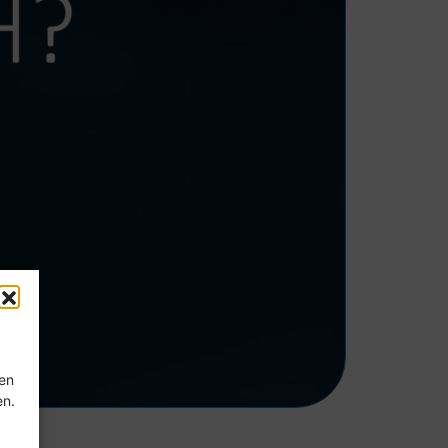
ten
en.