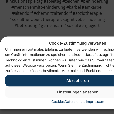
#inklusionsspieltag #spieltag #zeichen #behinderung
#menschenmitbehinderung #karbel #amkarbel
#altendorf #chemnitzaltendorf #soziotherapie
#sozialtherapie #therapie #kognitivebehinderung
#betreuung #gemeinsam #sozial #engagiert
Cookie-Zustimmung verwalten
Um Ihnen ein optimales Erlebnis zu bieten, verwenden wir Techno
um Geräteinformationen zu speichern und/oder darauf zuzugreif
Technologien zustimmen, können wir Daten wie das Surfverhalten
auf dieser Website verarbeiten. Wenn Sie Ihre Zustimmung nicht e
zurückziehen, können bestimmte Merkmale und Funktionen beein
Akzeptieren
Anschrift
Einstellungen ansehen
Heim gemeinnützige GmbH
Lichtenauer Weg 1
Cookies
Datenschutz
Impressum
09114 Chemnitz