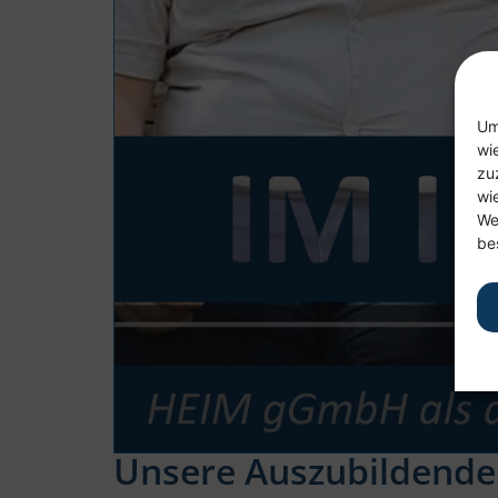
Um
wi
zu
wi
We
be
Unsere Auszubildenden