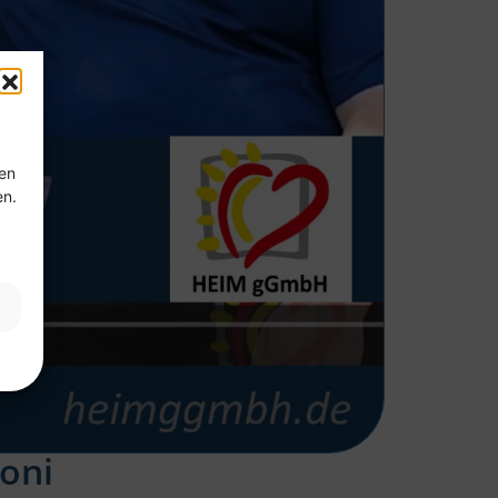
ten
en.
oni