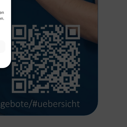
ten
en.