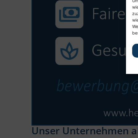
Um
wi
zu
wi
We
be
Unser Unternehmen als