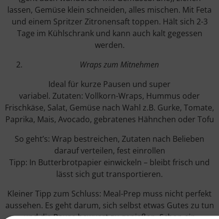
lassen, Gemüse klein schneiden, alles mischen. Mit Feta
und einem Spritzer Zitronensaft toppen. Hält sich 2-3
Tage im Kühlschrank und kann auch kalt gegessen
werden.
Wraps zum Mitnehmen
Ideal für kurze Pausen und super
variabel. Zutaten: Vollkorn-Wraps, Hummus oder
Frischkäse, Salat, Gemüse nach Wahl z.B. Gurke, Tomate,
Paprika, Mais, Avocado, gebratenes Hähnchen oder Tofu
So geht’s: Wrap bestreichen, Zutaten nach Belieben
darauf verteilen, fest einrollen
Tipp: In Butterbrotpapier einwickeln – bleibt frisch und
lässt sich gut transportieren.
Kleiner Tipp zum Schluss: Meal-Prep muss nicht perfekt
aussehen. Es geht darum, sich selbst etwas Gutes zu tun
und die Pause bewusst zu genießen. Schon ein