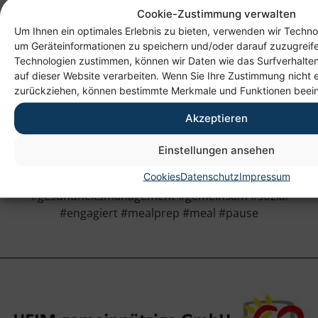
Cookie-Zustimmung verwalten
vorbereitetes Gericht pro Woche kann den Alltag
spürbar erleichtern.
Um Ihnen ein optimales Erlebnis zu bieten, verwenden wir Techno
um Geräteinformationen zu speichern und/oder darauf zuzugreif
GEMEINSAM. SOZIAL. ENGAGIERT.
Technologien zustimmen, können wir Daten wie das Surfverhalten
auf dieser Website verarbeiten. Wenn Sie Ihre Zustimmung nicht e
zurückziehen, können bestimmte Merkmale und Funktionen beein
Akzeptieren
#heim #heimggmbh #chemnitz #sachsen #saxony #bgf
Einstellungen ansehen
#gesundheitsfoerderung
Cookies
Datenschutz
Impressum
#betreiblichegesundheitsfoerderung #bgm
#gesundheitsmanagement #gemeinsam #sozial
#engagiert #mealprep #meal #pause