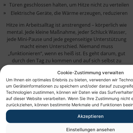
Türen geschlossen halten, um Hitze nicht zu verteilen
Elektrische Geräte, die Wärme erzeugen, reduzieren
Hitze im Arbeitsalltag ist anstrengend – körperlich wie
mental. Jede kleine Maßnahme, jeder Schluck Wasser,
jede Mini-Pause und jede gegenseitige Unterstützung
macht einen Unterschied. Niemand muss
„funktionieren“, wenn es heiß ist. Es geht darum, gut
durch den Tag zu kommen und auf sich selbst zu
achten, so gut es eben möglich ist.
Cookie-Zustimmung verwalten
Gemeinsam schaffen wir es, auch warme Tage gesund
Um Ihnen ein optimales Erlebnis zu bieten, verwenden wir Techno
und stark zu meistern.
um Geräteinformationen zu speichern und/oder darauf zuzugreif
GEMEINSAM. SOZIAL. ENGAGIERT.
Technologien zustimmen, können wir Daten wie das Surfverhalten
#heim #heimggmbh #chemnitz #sachsen #saxony #bgf
auf dieser Website verarbeiten. Wenn Sie Ihre Zustimmung nicht e
#gesundheitsfoerderung
zurückziehen, können bestimmte Merkmale und Funktionen beein
#betreiblichegesundheitsfoerderung #bgm
Akzeptieren
#gesundheitsmanagement #gemeinsam #sozial
#engagiert #pause #sommer #hitze #vorsorge
Einstellungen ansehen