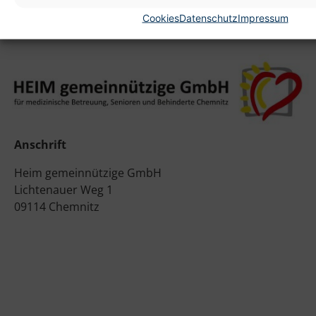
Cookies
Datenschutz
Impressum
Anschrift
Heim gemeinnützige GmbH
Lichtenauer Weg 1
09114 Chemnitz