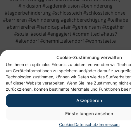
#inklusion #tagderinklusion #behinderung
#tagderbehinderung #schlossteich #schlossteichionsel
#barrieren #behinderung #gelichberechtigung #teilhabe
#barrierefrei #handicap #fair #gemeinsam #together
#sozial #social #engagiert #committed #haus7
#altendorf #chemnitzaltendorf #wohnstaette
Cookie-Zustimmung verwalten
Um Ihnen ein optimales Erlebnis zu bieten, verwenden wir Techno
um Geräteinformationen zu speichern und/oder darauf zuzugreif
Technologien zustimmen, können wir Daten wie das Surfverhalten
auf dieser Website verarbeiten. Wenn Sie Ihre Zustimmung nicht e
zurückziehen, können bestimmte Merkmale und Funktionen beein
Akzeptieren
Anschrift
Einstellungen ansehen
Heim gemeinnützige GmbH
Cookies
Datenschutz
Impressum
Lichtenauer Weg 1