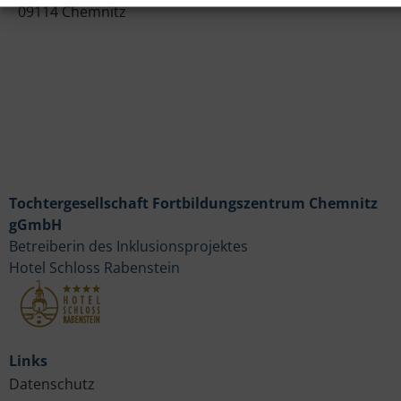
09114 Chemnitz
Tochtergesellschaft Fortbildungszentrum Chemnitz
gGmbH
Betreiberin des Inklusionsprojektes
Hotel Schloss Rabenstein
Links
Datenschutz