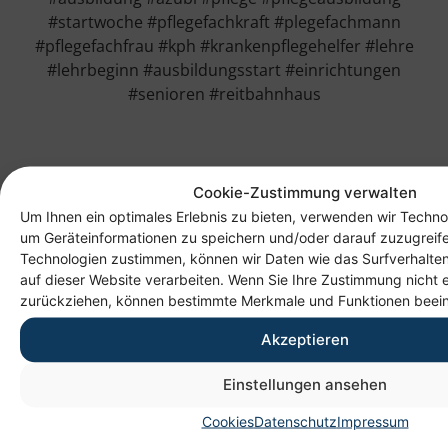
#startwoche #pflegefachkraft #plegefachmann
#pflegefachfrau #kph #krankenpflegehelfer #lehre
#lehrbeginn #ausbildungsstart #einrichtungen
#senioren #reitbahnhaus
Cookie-Zustimmung verwalten
Um Ihnen ein optimales Erlebnis zu bieten, verwenden wir Techno
um Geräteinformationen zu speichern und/oder darauf zuzugreif
Technologien zustimmen, können wir Daten wie das Surfverhalten
auf dieser Website verarbeiten. Wenn Sie Ihre Zustimmung nicht e
zurückziehen, können bestimmte Merkmale und Funktionen beein
Akzeptieren
Anschrift
Einstellungen ansehen
Heim gemeinnützige GmbH
Cookies
Datenschutz
Impressum
Lichtenauer Weg 1