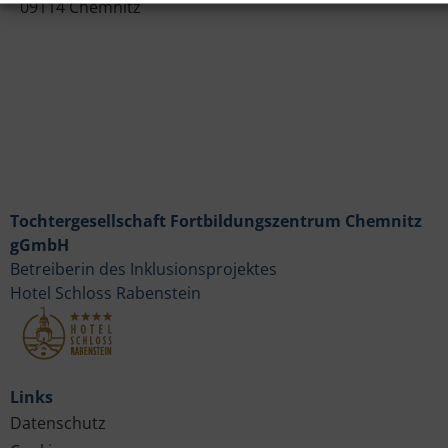
09114 Chemnitz
Tochtergesellschaft Fortbildungszentrum Chemnitz
gGmbH
Betreiberin des Inklusionsprojektes
Hotel Schloss Rabenstein
Links
Datenschutz