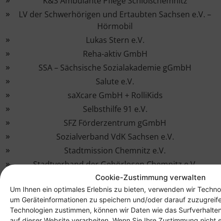
K&S Ambulante Pflege Schloßchemnitz
LV der Schwerhörigen und Ertaubten Sachsen e.V. –
Hörmobil
Lukas Stern e.V.
Reha-aktiv GmbH
SSA – Sächsische Sozialakademie gGmbH
Salute e.V.
saXcare GmbH + RolliKids
Selbsthilfe 91 e.V.
SFZ Förderzentrum gGmbH
Sozialverband VdK Sachsen e.V.
Stadtmission Chemnitz e.V.
Stadtverband der Gehörlosen Chemnitz e.V.
Cookie-Zustimmung verwalten
VIP Chemnitz e.V.
Um Ihnen ein optimales Erlebnis zu bieten, verwenden wir Techno
Weißer Stock e.V.
um Geräteinformationen zu speichern und/oder darauf zuzugreif
Technologien zustimmen, können wir Daten wie das Surfverhalten
auf dieser Website verarbeiten. Wenn Sie Ihre Zustimmung nicht e