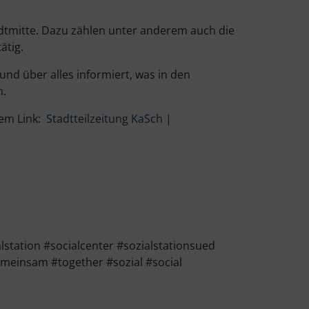
adtmitte. Dazu zählen unter anderem auch die
ätig.
und über alles informiert, was in den
n.
dem Link:
Stadtteilzeitung KaSch |
tation #socialcenter #sozialstationsued
meinsam #together #sozial #social