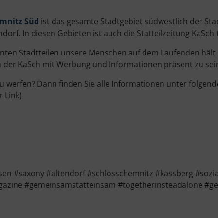
emnitz Süd
ist das gesamte Stadtgebiet südwestlich der St
orf. In diesen Gebieten ist auch die Statteilzeitung KaSch t
nannten Stadtteilen unsere Menschen auf dem Laufenden hält 
 in der KaSch mit Werbung und Informationen präsent zu sei
h zu werfen? Dann finden Sie alle Informationen unter folgen
 Link)
 #saxony #altendorf #schlosschemnitz #kassberg #sozials
agazine #gemeinsamstatteinsam #togetherinsteadalone #ge