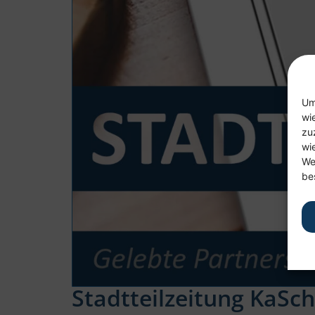
Um
wi
zu
wi
We
be
Stadtteilzeitung KaSc