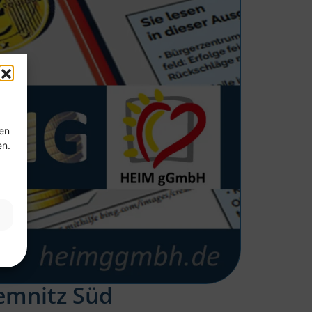
ten
en.
hemnitz Süd