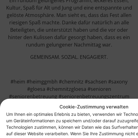
Ein rundum gelungenes Programm, leckeres Essen,
Kultur, Spaß für Alt und Jung und eine entspannte und
gelöste Atmosphäre. Man sieht es, dass das Fest allen
riesigen Spaß machte. Danke dafür natürlich an alle
Beteiligten, die unterstützt haben und die vor oder
hinter den Kulissen dafür gesorgt haben, dass es ein
rundum gelungener Nachmittag war.
GEMEINSAM. SOZIAL. ENGAGIERT.
#heim #heimggmbh #chemnitz #sachsen #saxony
#gloesa #chemnitzgloesa #senioren
#seniorenbetreuung #seniorenbetreuungszentrum
#sbz #sommer #sommerfest #gemeinsam #sozial
Cookie-Zustimmung verwalten
#engagiert
Um Ihnen ein optimales Erlebnis zu bieten, verwenden wir Techno
um Geräteinformationen zu speichern und/oder darauf zuzugreif
Technologien zustimmen, können wir Daten wie das Surfverhalten
auf dieser Website verarbeiten. Wenn Sie Ihre Zustimmung nicht e