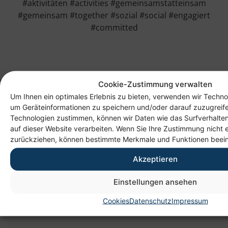
#aktivitäten #activities #gemeinsamstatteinsam
#gemeinsam #together #sozial #social #engagiert
#committed
Cookie-Zustimmung verwalten
Um Ihnen ein optimales Erlebnis zu bieten, verwenden wir Techno
um Geräteinformationen zu speichern und/oder darauf zuzugreif
Technologien zustimmen, können wir Daten wie das Surfverhalten
auf dieser Website verarbeiten. Wenn Sie Ihre Zustimmung nicht e
zurückziehen, können bestimmte Merkmale und Funktionen beein
Akzeptieren
Anschrift
Einstellungen ansehen
Heim gemeinnützige GmbH
Lichtenauer Weg 1
Cookies
Datenschutz
Impressum
09114 Chemnitz