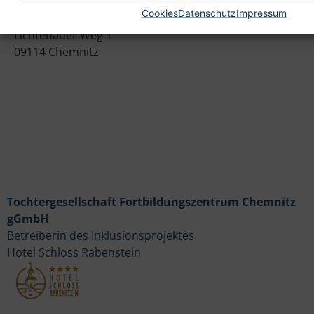
Cookies
Datenschutz
Impressum
Heim gemeinnützige GmbH
Lichtenauer Weg 1
09114 Chemnitz
Tochtergesellschaft Fortbildungszentrum Chemnitz
gGmbH
Betreiberin des Inklusionsprojektes
Hotel Schloss Rabenstein