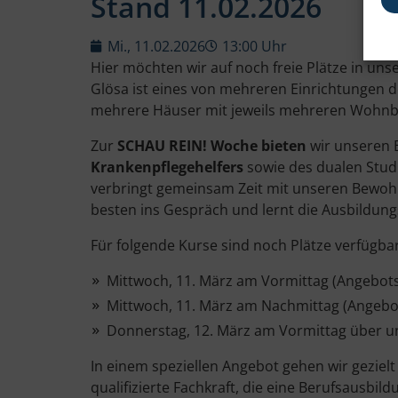
Stand 11.02.2026
Mi., 11.02.2026
13:00 Uhr
Hier möchten wir auf noch freie Plätze in un
Glösa ist eines von mehreren Einrichtungen 
mehrere Häuser mit jeweils mehreren Wohnb
Zur
SCHAU REIN! Woche bieten
wir unseren 
Krankenpflegehelfers
sowie des dualen Studi
verbringt gemeinsam Zeit mit unseren Bewoh
besten ins Gespräch und lernt die Ausbildung
Für folgende Kurse sind noch Plätze verfügbar
Mittwoch, 11. März am Vormittag (Angebot
Mittwoch, 11. März am Nachmittag (Angebo
Donnerstag, 12. März am Vormittag über u
In einem speziellen Angebot gehen wir gezielt
qualifizierte Fachkraft, die eine Berufsausbil