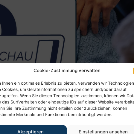
Cookie-Zustimmung verwalten
 Ihnen ein optimales Erlebnis zu bieten, verwenden wir Technologien
e Cookies, um Geräteinformationen zu speichern und/oder darauf
zugreifen. Wenn Sie diesen Technologien zustimmen, können wir Da
e das Surfverhalten oder eindeutige IDs auf dieser Website verarbeit
nn Sie Ihre Zustimmung nicht erteilen oder zurückziehen, können
stimmte Merkmale und Funktionen beeinträchtigt werden.
 über freie Plätze im Senio
Akzeptieren
Einstellungen ansehen