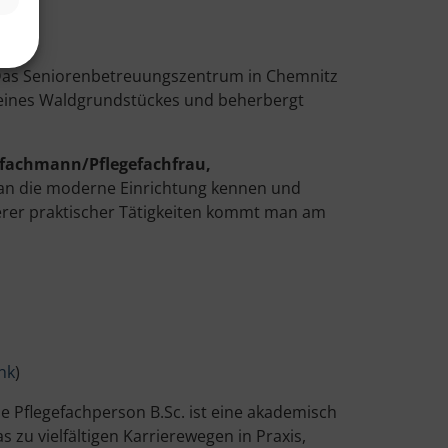
Das Seniorenbetreuungszentrum in Chemnitz
n eines Waldgrundstückes und beherbergt
efachmann/Pflegefachfrau,
 man die moderne Einrichtung kennen und
erer praktischer Tätigkeiten kommt man am
ink
)
ine Pflegefachperson B.Sc. ist eine akademisch
 zu vielfältigen Karrierewegen in Praxis,