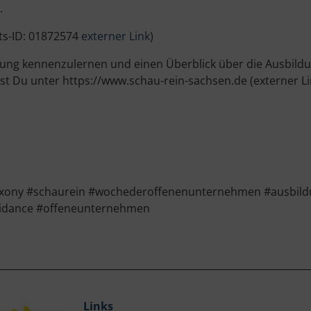
.
ts-ID: 01872574
externer Link
)
htung kennenzulernen und einen Überblick über die Ausbil
st Du unter https://www.schau-rein-sachsen.de (externer L
ony #schaurein #wochederoffenenunternehmen #ausbildu
guidance #offeneunternehmen
Links