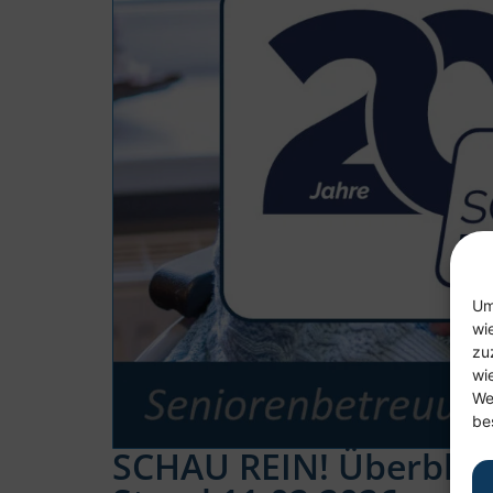
Um
wi
zu
wi
We
be
SCHAU REIN! Überblick