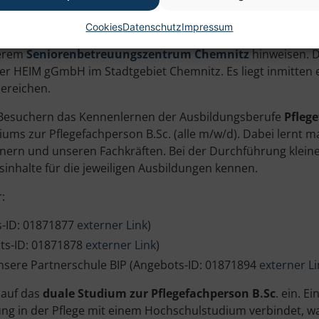
Cookies
Datenschutz
Impressum
serem
Seniorenbetreuungszentrum Chemnitz
hinweisen. 
der HEIM gGmbH im Stadtgebiet Chemnitz. Es liegt inmitte
ereichen.
Besuchern das Kennenlernen der Ausbildungsberufe
Pfleg
ums zur Pflegefachperson B.Sc. (alle m/w/d). Dabei lernt
nern und unseren Fachkräften. Bei der Durchführung klein
sinhalte für die jeweiligen Ausbildungen kennen.
:
s-ID: 01871877
externer Link
)
ts-ID: 01871878
externer Link
)
nsere Partnerschule BIP (Angebots-ID: 01871894
externer L
 auf das
duale Studium zur Pflegefachperson B.Sc
. ein. E
dung in der Pflege mit einem Hochschulstudium verbindet, was