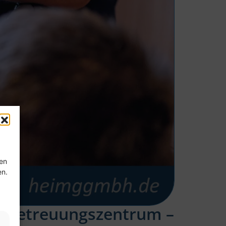
ten
en.
renbetreuungszentrum –