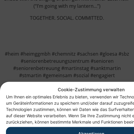
(“I’m going with my lantern…”)
TOGETHER. SOCIAL. COMMITTED.
#heim #heimggmbh #chemnitz #sachsen #gloesa #sbz
#seniorenbetreuungszentrum #senioren
#seniorenbetreuung #martinstag #sanktmartin
#stmartin #gemeinsam #sozial #engagiert
Cookie-Zustimmung verwalten
Um Ihnen ein optimales Erlebnis zu bieten, verwenden wir Techno
um Geräteinformationen zu speichern und/oder darauf zuzugreif
Technologien zustimmen, können wir Daten wie das Surfverhalten
auf dieser Website verarbeiten. Wenn Sie Ihre Zustimmung nicht e
zurückziehen, können bestimmte Merkmale und Funktionen beein
Akzeptieren