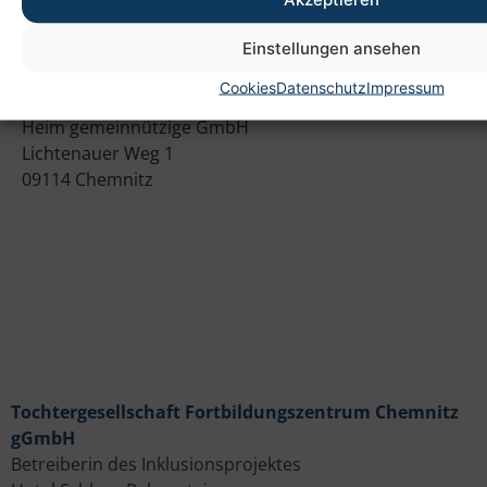
Einstellungen ansehen
Anschrift
Cookies
Datenschutz
Impressum
Heim gemeinnützige GmbH
Lichtenauer Weg 1
09114 Chemnitz
Tochtergesellschaft Fortbildungszentrum Chemnitz
gGmbH
Betreiberin des Inklusionsprojektes