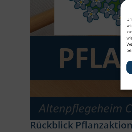
Um
wi
zu
wi
We
be
Rückblick Pflanzaktio