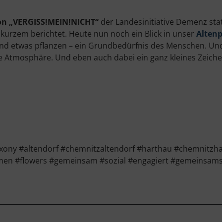
on „VERGISS!MEIN!NICHT“
der Landesinitiative Demenz stat
kurzem berichtet. Heute nun noch ein Blick in unser
Alten
 und etwas pflanzen – ein Grundbedürfnis des Menschen. Und 
che Atmosphäre. Und eben auch dabei ein ganz kleines Zeic
ny #altendorf #chemnitzaltendorf #harthau #chemnitzha
men #flowers #gemeinsam #sozial #engagiert #gemeinsams