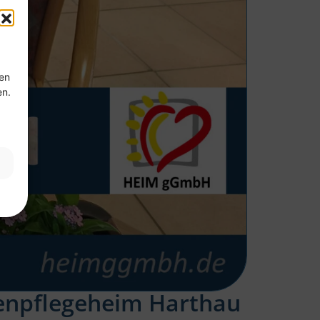
ten
en.
tenpflegeheim Harthau