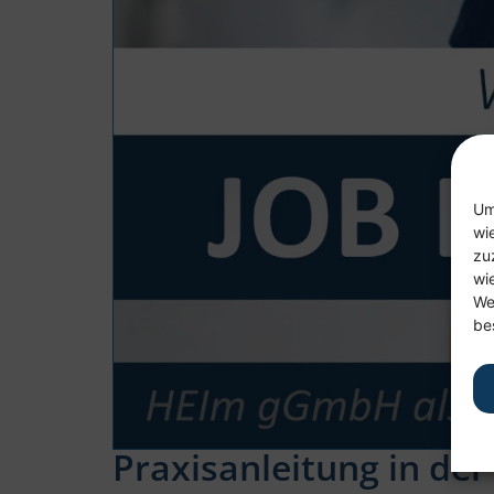
Um
wi
zu
wi
We
be
Praxisan­leitung in de