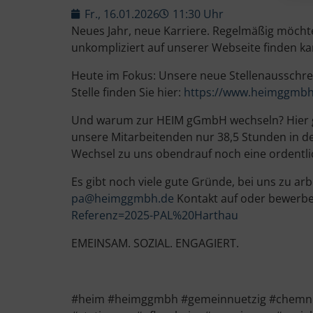
Fr., 16.01.2026
11:30 Uhr
Neues Jahr, neue Karriere. Regelmäßig möchte
unkompliziert auf unserer Webseite finden ka
Heute im Fokus: Unsere neue Stellenausschr
Stelle finden Sie hier:
https://www.heimggmbh.
Und warum zur HEIM gGmbH wechseln? Hier glei
unsere Mitarbeitenden nur 38,5 Stunden in de
Wechsel zu uns obendrauf noch eine ordentli
Es gibt noch viele gute Gründe, bei uns zu a
pa@heimggmbh.de
Kontakt auf oder bewerben 
Referenz=2025-PAL%20Harthau
EMEINSAM. SOZIAL. ENGAGIERT.
#heim #heimggmbh #gemeinnuetzig #chemnitz 