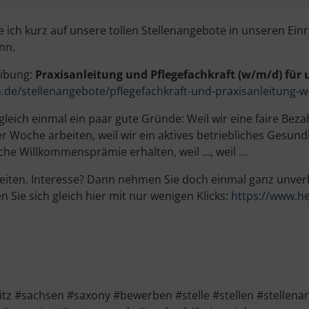
 ich kurz auf unsere tollen Stellenangebote in unseren Ein
nn.
eibung:
Praxisan­leitung und Pflegefach­kraft (w/m/d) fü
de/stellenangebote/pflegefachkraft-und-praxisanleitung-w
ch einmal ein paar gute Gründe: Weil wir eine faire Bezah
r Woche arbeiten, weil wir ein aktives betriebliches Gesu
che Willkommensprämie erhalten, weil …, weil …
rbeiten. Interesse? Dann nehmen Sie doch einmal ganz unver
Sie sich gleich hier mit nur wenigen Klicks:
https://www.h
#sachsen #saxony #bewerben #stelle #stellen #stellenan