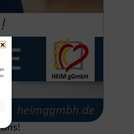
ten
en.
 uns!