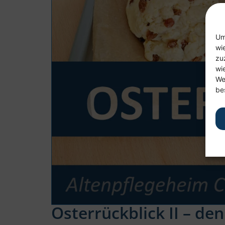
Um
wi
zu
wi
We
be
Osterrückblick II – de