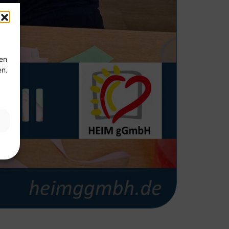
ten
en.