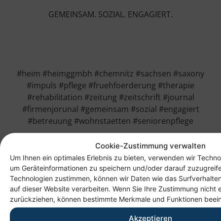
GEMEINSAM. SOZIAL. ENGAGIERT.
#heim #heimggmbh #chemnitz #sachsen #saxony
#impuls #pflege #fruehfoerderung #therapie
#rehabilitation #zeitung #zeitschrift #journal
#firmenjorunal #gemeinsam #sozial #engagiert
#betreuung #wohnstaetten #seniorenpflege
Cookie-Zustimmung verwalten
Um Ihnen ein optimales Erlebnis zu bieten, verwenden wir Techno
um Geräteinformationen zu speichern und/oder darauf zuzugreif
Technologien zustimmen, können wir Daten wie das Surfverhalten
auf dieser Website verarbeiten. Wenn Sie Ihre Zustimmung nicht e
zurückziehen, können bestimmte Merkmale und Funktionen beein
Akzeptieren