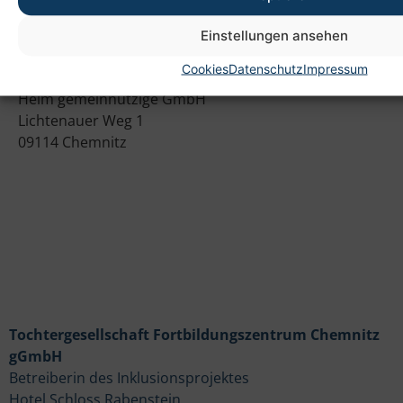
Einstellungen ansehen
Anschrift
Cookies
Datenschutz
Impressum
Heim gemeinnützige GmbH
Lichtenauer Weg 1
09114 Chemnitz
Tochtergesellschaft Fortbildungszentrum Chemnitz
gGmbH
Betreiberin des Inklusionsprojektes
Hotel Schloss Rabenstein