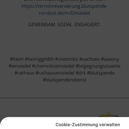
https://terminreservierung.blutspende-
nordost.de/m/Einsiedel
GEMEINSAM. SOZIAL. ENGAGIERT.
#heim #heimggmbh #chemnitz #sachsen #saxony
#einsiedel #chemnitzeinsiedel #begegnungsstaette
#rathaus #rathauseinsiedel #drk #blutspende
#blutspendendienst
Cookie-Zustimmung verwalten