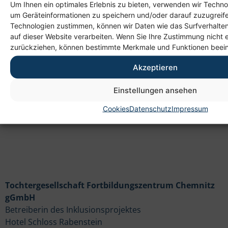
Um Ihnen ein optimales Erlebnis zu bieten, verwenden wir Techno
um Geräteinformationen zu speichern und/oder darauf zuzugreif
Technologien zustimmen, können wir Daten wie das Surfverhalten
Anschrift
auf dieser Website verarbeiten. Wenn Sie Ihre Zustimmung nicht e
zurückziehen, können bestimmte Merkmale und Funktionen beein
Heim gemeinnützige GmbH
Lichtenauer Weg 1
Akzeptieren
09114 Chemnitz
Einstellungen ansehen
Cookies
Datenschutz
Impressum
Tochtergesellschaft Fortbildungszentrum Chemnitz
gGmbH
Betreiberin des Inklusionsprojektes
Hotel Schloss Rabenstein