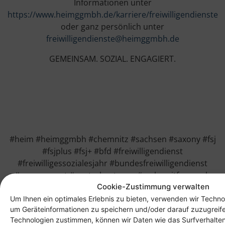
Informationen unter
https://www.heimggmbh.de/karriere/freiwilligendienste
oder ganz persönlich unter
freiwilligendienste@heimggmbh.de
GEMEINSAM. SOZIAL. ENGAGIERT.
#heim #heimggmbh #chemnitz #sachsen #saxony #fsj
#fsjplus #fsj+ #bfd #freiwilligendienst
#freiwilligessozialesjahr #bundesfreiwilligendienst
#engagement #wertschaetzung #mehrzeitfuereuch
Cookie-Zustimmung verwalten
#freiwilligstark #schulabschluss #gemeinsam #sozial
Um Ihnen ein optimales Erlebnis zu bieten, verwenden wir Techno
#engagiert #verantwortung
um Geräteinformationen zu speichern und/oder darauf zuzugreif
Technologien zustimmen, können wir Daten wie das Surfverhalten