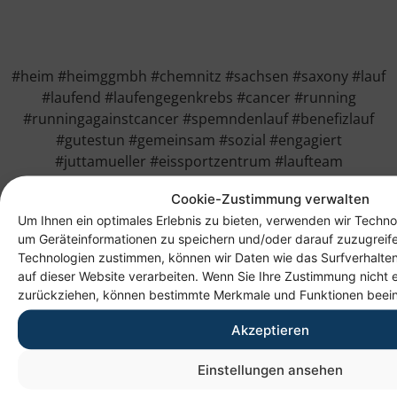
#heim #heimggmbh #chemnitz #sachsen #saxony #lauf
#laufend #laufengegenkrebs #cancer #running
#runningagainstcancer #spemndenlauf #benefizlauf
#gutestun #gemeinsam #sozial #engagiert
#juttamueller #eissportzentrum #laufteam
Cookie-Zustimmung verwalten
Um Ihnen ein optimales Erlebnis zu bieten, verwenden wir Techno
um Geräteinformationen zu speichern und/oder darauf zuzugreif
Technologien zustimmen, können wir Daten wie das Surfverhalten
auf dieser Website verarbeiten. Wenn Sie Ihre Zustimmung nicht e
zurückziehen, können bestimmte Merkmale und Funktionen beein
Akzeptieren
Anschrift
Einstellungen ansehen