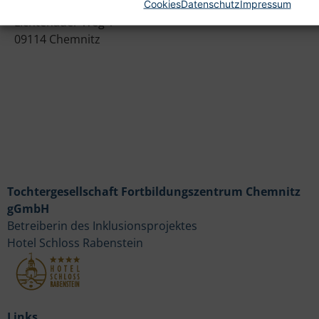
Heim gemeinnützige GmbH
Cookies
Datenschutz
Impressum
Lichtenauer Weg 1
09114 Chemnitz
Tochtergesellschaft Fortbildungszentrum Chemnitz
gGmbH
Betreiberin des Inklusionsprojektes
Hotel Schloss Rabenstein
Links