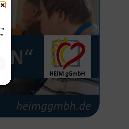
ten
en.