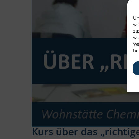
Um
wi
zu
wi
We
be
Kurs über das „richtig