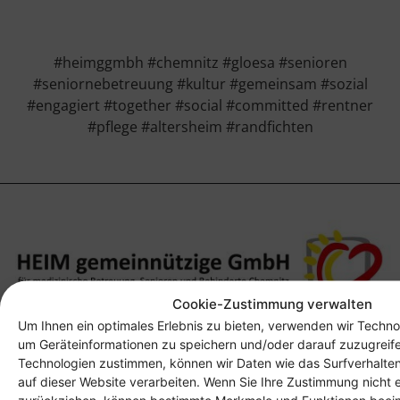
#heimggmbh #chemnitz #gloesa #senioren
#seniornebetreuung #kultur #gemeinsam #sozial
#engagiert #together #social #committed #rentner
#pflege #altersheim #randfichten
Cookie-Zustimmung verwalten
Um Ihnen ein optimales Erlebnis zu bieten, verwenden wir Techno
Anschrift
um Geräteinformationen zu speichern und/oder darauf zuzugreif
Technologien zustimmen, können wir Daten wie das Surfverhalten
Heim gemeinnützige GmbH
auf dieser Website verarbeiten. Wenn Sie Ihre Zustimmung nicht e
Lichtenauer Weg 1