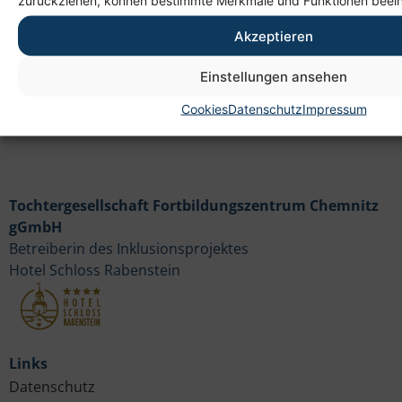
zurückziehen, können bestimmte Merkmale und Funktionen beein
09114 Chemnitz
Akzeptieren
Einstellungen ansehen
Cookies
Datenschutz
Impressum
Tochtergesellschaft Fortbildungszentrum Chemnitz
gGmbH
Betreiberin des Inklusionsprojektes
Hotel Schloss Rabenstein
Links
Datenschutz