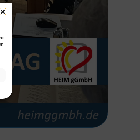
ten
en.