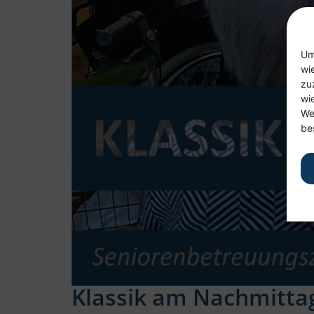
Um
wi
zu
wi
We
be
Klassik am Nachmitta