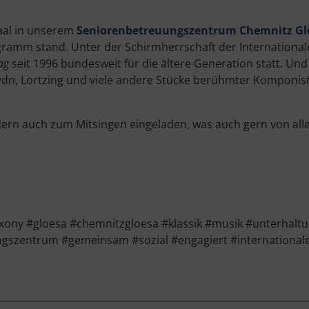
saal in unserem
Seniorenbetreuungszentrum Chemnitz Gl
ramm stand. Unter der Schirmherrschaft der International
ag
seit 1996 bundesweit für die ältere Generation statt. Un
n, Lortzing und viele andere Stücke berühmter Komponiste
ndern auch zum Mitsingen eingeladen, was auch gern von 
ny #gloesa #chemnitzgloesa #klassik #musik #unterhaltu
gszentrum #gemeinsam #sozial #engagiert #international