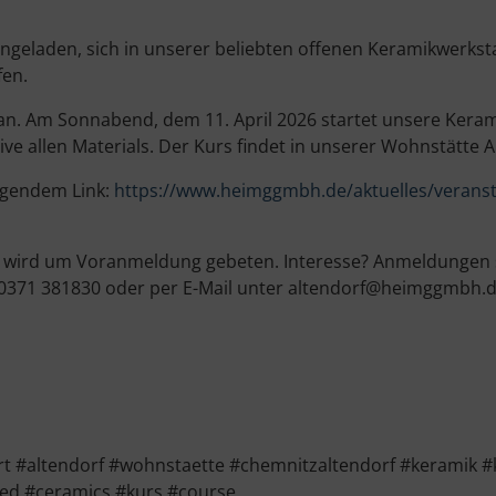
eingeladen, sich in unserer beliebten offenen Keramikwerkst
fen.
 an. Am Sonnabend, dem 11. April 2026 startet unsere Kera
ve allen Materials. Der Kurs findet in unserer Wohnstätte 
olgendem Link:
https://www.heimggmbh.de/aktuelles/veranst
, wird um Voranmeldung gebeten. Interesse? Anmeldungen si
 0371 381830 oder per E-Mail unter altendorf@heimggmbh.d
 #altendorf #wohnstaette #chemnitzaltendorf #keramik #
ted #ceramics #kurs #course