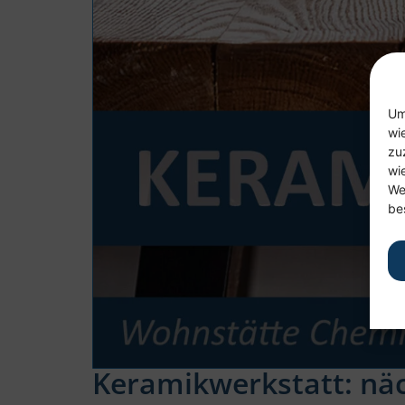
Um
wi
zu
wi
We
be
Keramikwerkstatt: näc