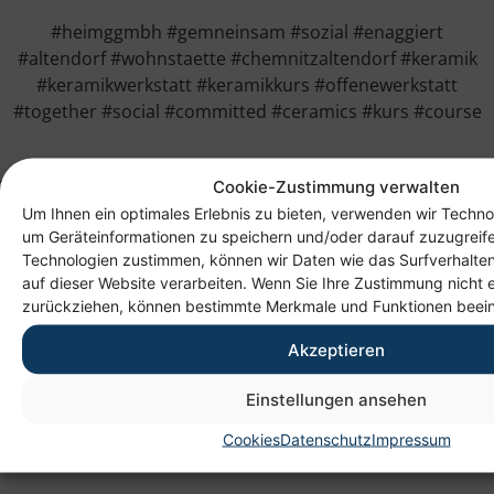
#heimggmbh #gemneinsam #sozial #enaggiert
#altendorf #wohnstaette #chemnitzaltendorf #keramik
#keramikwerkstatt #keramikkurs #offenewerkstatt
#together #social #committed #ceramics #kurs #course
Cookie-Zustimmung verwalten
Um Ihnen ein optimales Erlebnis zu bieten, verwenden wir Techno
um Geräteinformationen zu speichern und/oder darauf zuzugreif
Technologien zustimmen, können wir Daten wie das Surfverhalten
auf dieser Website verarbeiten. Wenn Sie Ihre Zustimmung nicht e
zurückziehen, können bestimmte Merkmale und Funktionen beein
Akzeptieren
Anschrift
Einstellungen ansehen
Heim gemeinnützige GmbH
Lichtenauer Weg 1
Cookies
Datenschutz
Impressum
09114 Chemnitz