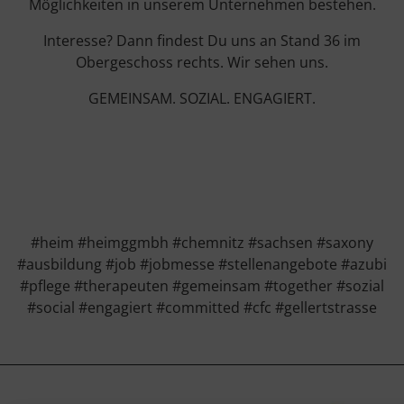
Möglichkeiten in unserem Unternehmen bestehen.
Interesse? Dann findest Du uns an Stand 36 im
Obergeschoss rechts. Wir sehen uns.
GEMEINSAM. SOZIAL. ENGAGIERT.
#heim #heimggmbh #chemnitz #sachsen #saxony
#ausbildung #job #jobmesse #stellenangebote #azubi
#pflege #therapeuten #gemeinsam #together #sozial
#social #engagiert #committed #cfc #gellertstrasse