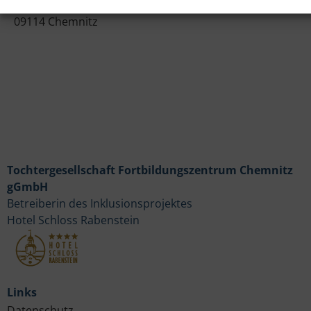
Lichtenauer Weg 1
09114 Chemnitz
Tochtergesellschaft Fortbildungszentrum Chemnitz
gGmbH
Betreiberin des Inklusionsprojektes
Hotel Schloss Rabenstein
Links
Datenschutz