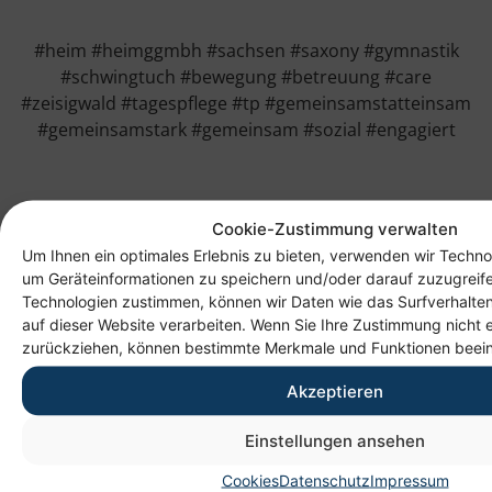
#heim #heimggmbh #sachsen #saxony #gymnastik
#schwingtuch #bewegung #betreuung #care
#zeisigwald #tagespflege #tp #gemeinsamstatteinsam
#gemeinsamstark #gemeinsam #sozial #engagiert
Cookie-Zustimmung verwalten
Um Ihnen ein optimales Erlebnis zu bieten, verwenden wir Techno
um Geräteinformationen zu speichern und/oder darauf zuzugreif
Technologien zustimmen, können wir Daten wie das Surfverhalten
auf dieser Website verarbeiten. Wenn Sie Ihre Zustimmung nicht e
zurückziehen, können bestimmte Merkmale und Funktionen beein
Akzeptieren
Anschrift
Einstellungen ansehen
Heim gemeinnützige GmbH
Cookies
Datenschutz
Impressum