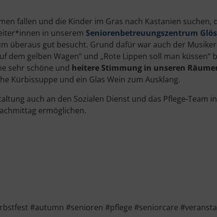
en fallen und die Kinder im Gras nach Kastanien suchen, dan
beiter*innen in unserem
Seniorenbetreuungszentrum Glö
aum überaus gut besucht. Grund dafür war auch der Musike
h auf dem gelben Wagen“ und „Rote Lippen soll man küssen“ 
ine sehr schöne und
heitere Stimmung in unseren Räume
che Kürbissuppe und ein Glas Wein zum Ausklang.
taltung auch an den Sozialen Dienst und das Pflege-Team 
achmittag ermöglichen.
bstfest #autumn #senioren #pflege #seniorcare #veranst