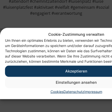
#altendorf #chemnitzaltendorf #luisenplatz #luise
#luisenplatzfest #aktivitaet #vielfalt #gemeinsam #sozial
#engagiert #verantwortung
Cookie-Zustimmung verwalten
Um Ihnen ein optimales Erlebnis zu bieten, verwenden wir Techno
um Geräteinformationen zu speichern und/oder darauf zuzugreif
Technologien zustimmen, können wir Daten wie das Surfverhalten
auf dieser Website verarbeiten. Wenn Sie Ihre Zustimmung nicht e
zurückziehen, können bestimmte Merkmale und Funktionen beein
Akzeptieren
Anschrift
Heim gemeinnützige GmbH
Einstellungen ansehen
Lichtenauer Weg 1
Cookies
Datenschutz
Impressum
09114 Chemnitz