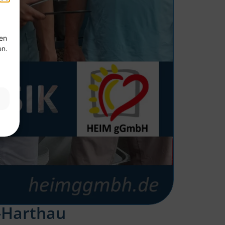
ten
en.
-Harthau