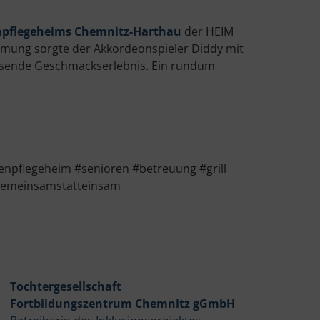
npflegeheims Chemnitz-Harthau
der HEIM
mmung sorgte der Akkordeonspieler Diddy mit
 passende Geschmackserlebnis. Ein rundum
npflegeheim #senioren #betreuung #grill
#gemeinsamstatteinsam
Tochtergesellschaft
Fortbildungszentrum Chemnitz gGmbH