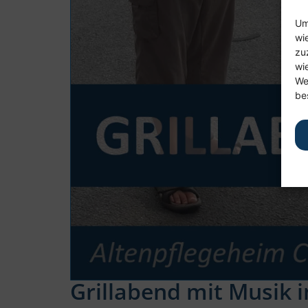
Um
wi
zu
wi
We
be
Grillabend mit Musik