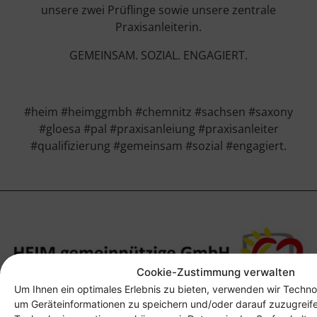
unsere zwei Prüflinge sowie unsere zentrale
Praxisanleiterin.
GEMEINSAM. SOZIAL. ENGAGIERT.
#heim #heimggmbh #chemnitz #sachsen #saxony
#gloesa #pal #praxisanleiung #praxisanleiter
#qualifizierung #gemeinsam #sozial #engagiert.
Cookie-Zustimmung verwalten
Um Ihnen ein optimales Erlebnis zu bieten, verwenden wir Techno
um Geräteinformationen zu speichern und/oder darauf zuzugreif
Anschrift