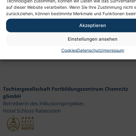
Technologien zustimmen, können wir Daten wie das Surfverhalten
auf dieser Website verarbeiten. Wenn Sie Ihre Zustimmung nicht e
Heim gemeinnützige GmbH
zurückziehen, können bestimmte Merkmale und Funktionen beein
Lichtenauer Weg 1
09114 Chemnitz
Akzeptieren
Einstellungen ansehen
Cookies
Datenschutz
Impressum
Tochtergesellschaft Fortbildungszentrum Chemnitz
gGmbH
Betreiberin des Inklusionsprojektes
Hotel Schloss Rabenstein