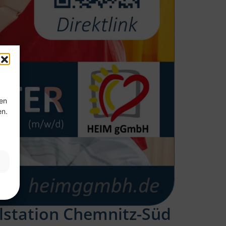
ten
en.
alstation Chemnitz-Süd