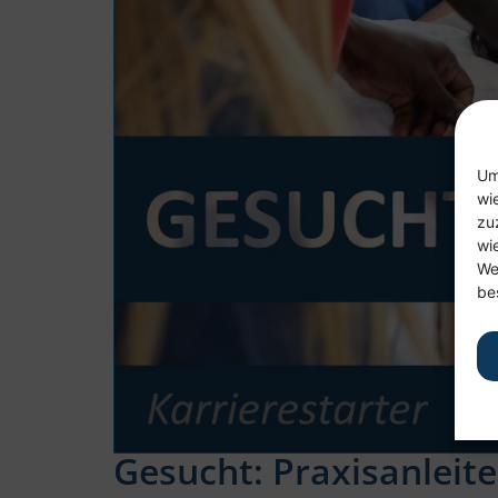
Um
wi
zu
wi
We
be
Gesucht: Praxisanleit