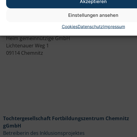
Akzeptieren
Einstellungen ansehen
Anschrift
Cookies
Datenschutz
Impressum
Heim gemeinnützige GmbH
Lichtenauer Weg 1
09114 Chemnitz
Tochtergesellschaft Fortbildungszentrum Chemnitz
gGmbH
Betreiberin des Inklusionsprojektes