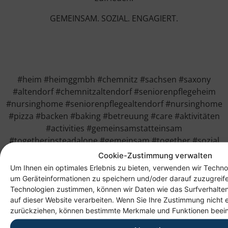
GEMEINSAM. SOZIAL. ENGAGIERT.
#heim #heimggmbh #chemnitz #sachsen #saxony
#altendorf #chemnitzaltendorf #seniorenpflegeheim
#nursinghome #seniorenpflegealtendorf #nursinghome
#pizza #backen #baking #betreuung #care #aktivitäten
#activities #gemeinsamstatteinsam
#togetherinsteadalone #gemeinsam #together #sozial
#social #engagiert #committed
Cookie-Zustimmung verwalten
Um Ihnen ein optimales Erlebnis zu bieten, verwenden wir Techno
um Geräteinformationen zu speichern und/oder darauf zuzugreif
Technologien zustimmen, können wir Daten wie das Surfverhalten
auf dieser Website verarbeiten. Wenn Sie Ihre Zustimmung nicht e
zurückziehen, können bestimmte Merkmale und Funktionen beein